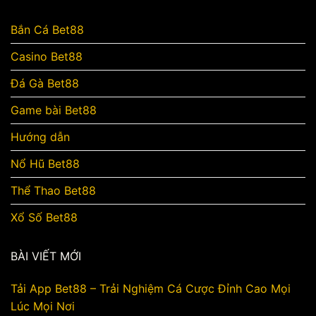
Bắn Cá Bet88
Casino Bet88
Đá Gà Bet88
Game bài Bet88
Hướng dẫn
Nổ Hũ Bet88
Thể Thao Bet88
Xổ Số Bet88
BÀI VIẾT MỚI
Tải App Bet88 – Trải Nghiệm Cá Cược Đỉnh Cao Mọi
Lúc Mọi Nơi