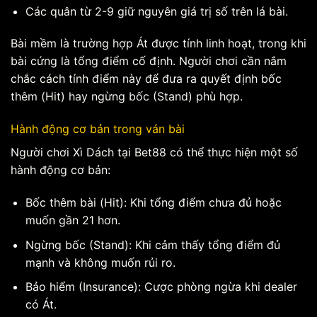
Các quân từ 2-9 giữ nguyên giá trị số trên lá bài.
Bài mềm là trường hợp Át được tính linh hoạt, trong khi
bài cứng là tổng điểm cố định. Người chơi cần nắm
chắc cách tính điểm này để đưa ra quyết định bốc
thêm (Hit) hay ngừng bốc (Stand) phù hợp.
Hành động cơ bản trong ván bài
Người chơi Xì Dách tại Bet88 có thể thực hiện một số
hành động cơ bản:
Bốc thêm bài (Hit): Khi tổng điểm chưa đủ hoặc
muốn gần 21 hơn.
Ngừng bốc (Stand): Khi cảm thấy tổng điểm đủ
mạnh và không muốn rủi ro.
Bảo hiểm (Insurance): Cược phòng ngừa khi dealer
có Át.