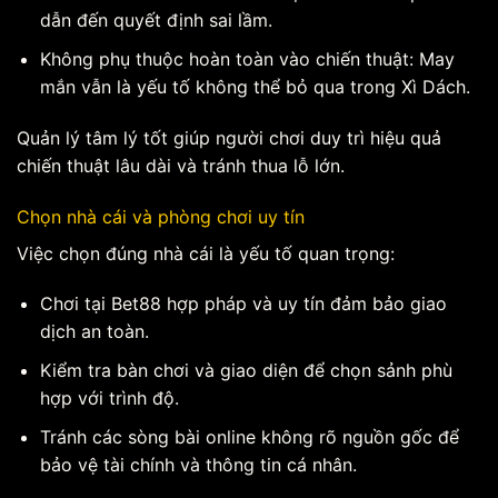
dẫn đến quyết định sai lầm.
Không phụ thuộc hoàn toàn vào chiến thuật: May
mắn vẫn là yếu tố không thể bỏ qua trong Xì Dách.
Quản lý tâm lý tốt giúp người chơi duy trì hiệu quả
chiến thuật lâu dài và tránh thua lỗ lớn.
Chọn nhà cái và phòng chơi uy tín
Việc chọn đúng nhà cái là yếu tố quan trọng:
Chơi tại Bet88 hợp pháp và uy tín đảm bảo giao
dịch an toàn.
Kiểm tra bàn chơi và giao diện để chọn sảnh phù
hợp với trình độ.
Tránh các sòng bài online không rõ nguồn gốc để
bảo vệ tài chính và thông tin cá nhân.