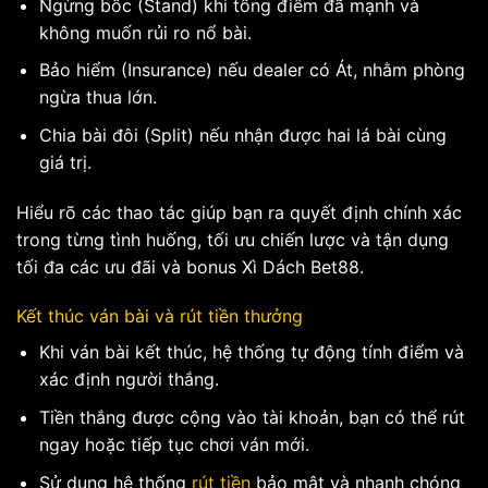
Ngừng bốc (Stand) khi tổng điểm đã mạnh và
không muốn rủi ro nổ bài.
Bảo hiểm (Insurance) nếu dealer có Át, nhằm phòng
ngừa thua lớn.
Chia bài đôi (Split) nếu nhận được hai lá bài cùng
giá trị.
Hiểu rõ các thao tác giúp bạn ra quyết định chính xác
trong từng tình huống, tối ưu chiến lược và tận dụng
tối đa các ưu đãi và bonus Xì Dách Bet88.
Kết thúc ván bài và rút tiền thưởng
Khi ván bài kết thúc, hệ thống tự động tính điểm và
xác định người thắng.
Tiền thắng được cộng vào tài khoản, bạn có thể rút
ngay hoặc tiếp tục chơi ván mới.
Sử dụng hệ thống
rút tiền
bảo mật và nhanh chóng