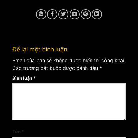
Để lại một bình luận
Email của bạn sẽ không được hiển thị công khai.
Các trường bắt buộc được đánh dấu
*
Bình luận
*
Tên
*