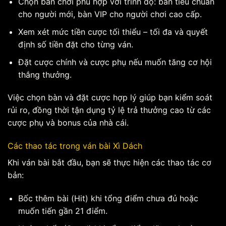
Chọn bàn chơi phù hợp với trình độ: bàn tiêu chuẩn
cho người mới, bàn VIP cho người chơi cao cấp.
Xem xét mức tiền cược tối thiểu – tối đa và quyết
định số tiền đặt cho từng ván.
Đặt cược chính và cược phụ nếu muốn tăng cơ hội
thắng thưởng.
Việc chọn bàn và đặt cược hợp lý giúp bạn kiểm soát
rủi ro, đồng thời tận dụng tỷ lệ trả thưởng cao từ các
cược phụ và bonus của nhà cái.
Các thao tác trong ván bài Xì Dách
Khi ván bài bắt đầu, bạn sẽ thực hiện các thao tác cơ
bản:
Bốc thêm bài (Hit) khi tổng điểm chưa đủ hoặc
muốn tiến gần 21 điểm.