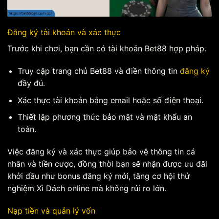
Đăng ký tài khoản và xác thực
Trước khi chơi, bạn cần có tài khoản Bet88 hợp pháp.
Truy cập trang chủ Bet88 và điền thông tin
đăng ký
đầy đủ.
Xác thực tài khoản bằng email hoặc số điện thoại.
Thiết lập phương thức bảo mật và mật khẩu an
toàn.
Việc đăng ký và xác thực giúp bảo vệ thông tin cá
nhân và tiền cược, đồng thời bạn sẽ nhận được ưu đãi
khởi đầu như bonus đăng ký mới, tăng cơ hội thử
nghiệm Xì Dách online mà không rủi ro lớn.
Nạp tiền và quản lý vốn