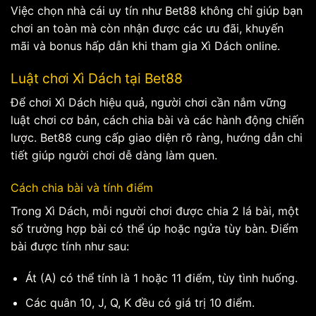
Việc chọn nhà cái uy tín như Bet88 không chỉ giúp bạn
chơi an toàn mà còn nhận được các ưu đãi, khuyến
mãi và bonus hấp dẫn khi tham gia Xì Dách online.
Luật chơi Xì Dách tại Bet88
Để chơi Xì Dách hiệu quả, người chơi cần nắm vững
luật chơi cơ bản, cách chia bài và các hành động chiến
lược. Bet88 cung cấp giao diện rõ ràng, hướng dẫn chi
tiết giúp người chơi dễ dàng làm quen.
Cách chia bài và tính điểm
Trong Xì Dách, mỗi người chơi được chia 2 lá bài, một
số trường hợp bài có thể úp hoặc ngửa tùy bàn. Điểm
bài được tính như sau:
Át (A) có thể tính là 1 hoặc 11 điểm, tùy tình huống.
Các quân 10, J, Q, K đều có giá trị 10 điểm.