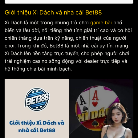
Giới thiệu Xì Dách và nhà cái Bet88
Xì Dách là một trong những trò chơi
game bài
phổ
biến và lâu đời, nổi tiếng nhờ tính giải trí cao và cơ hội
chiến thắng dựa trên kỹ năng, chiến thuật của người
chơi. Trong khi đó, Bet88 là một nhà cái uy tín, mang
Xì Dách lên nền tảng trực tuyến, cho phép người chơi
trải nghiệm casino sống động với dealer trực tiếp và
hệ thống chia bài minh bạch.