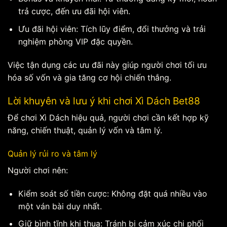
trả cược, đến ưu đãi hội viên.
Ưu đãi hội viên: Tích lũy điểm, đổi thưởng và trải
nghiệm phòng VIP đặc quyền.
Việc tận dụng các ưu đãi này giúp người chơi tối ưu
hóa số vốn và gia tăng cơ hội chiến thắng.
Lời khuyên và lưu ý khi chơi Xì Dách Bet88
Để chơi Xì Dách hiệu quả, người chơi cần kết hợp kỹ
năng, chiến thuật, quản lý vốn và tâm lý.
Quản lý rủi ro và tâm lý
Người chơi nên:
Kiểm soát số tiền cược: Không đặt quá nhiều vào
một ván bài duy nhất.
Giữ bình tĩnh khi thua: Tránh bị cảm xúc chi phối