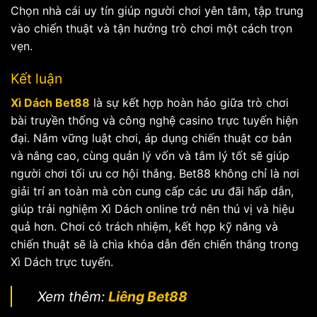
Chọn nhà cái uy tín giúp người chơi yên tâm, tập trung
vào chiến thuật và tận hưởng trò chơi một cách trọn
vẹn.
Kết luận
Xì Dách Bet88
là sự kết hợp hoàn hảo giữa trò chơi
bài truyền thống và công nghệ casino trực tuyến hiện
đại. Nắm vững luật chơi, áp dụng chiến thuật cơ bản
và nâng cao, cùng quản lý vốn và tâm lý tốt sẽ giúp
người chơi tối ưu cơ hội thắng. Bet88 không chỉ là nơi
giải trí an toàn mà còn cung cấp các ưu đãi hấp dẫn,
giúp trải nghiệm Xì Dách online trở nên thú vị và hiệu
quả hơn. Chơi có trách nhiệm, kết hợp kỹ năng và
chiến thuật sẽ là chìa khóa dẫn đến chiến thắng trong
Xì Dách trực tuyến.
Xem thêm:
Liêng Bet88