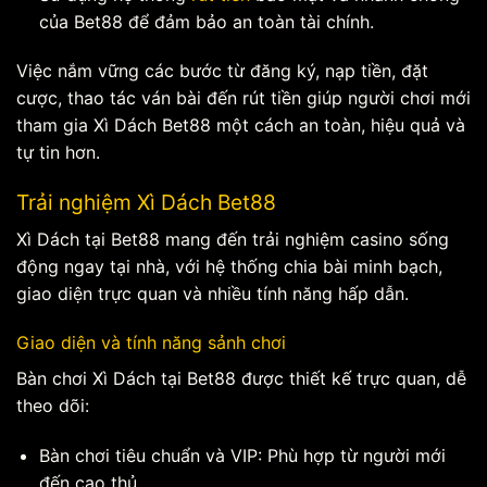
của Bet88 để đảm bảo an toàn tài chính.
Việc nắm vững các bước từ đăng ký, nạp tiền, đặt
cược, thao tác ván bài đến rút tiền giúp người chơi mới
tham gia Xì Dách Bet88 một cách an toàn, hiệu quả và
tự tin hơn.
Trải nghiệm Xì Dách Bet88
Xì Dách tại Bet88 mang đến trải nghiệm casino sống
động ngay tại nhà, với hệ thống chia bài minh bạch,
giao diện trực quan và nhiều tính năng hấp dẫn.
Giao diện và tính năng sảnh chơi
Bàn chơi Xì Dách tại Bet88 được thiết kế trực quan, dễ
theo dõi:
Bàn chơi tiêu chuẩn và VIP: Phù hợp từ người mới
đến cao thủ.