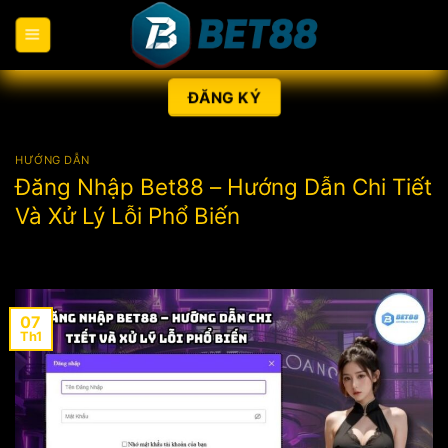
Chuyển
đến
nội
dung
ĐĂNG KÝ
HƯỚNG DẪN
Đăng Nhập Bet88 – Hướng Dẫn Chi Tiết
Và Xử Lý Lỗi Phổ Biến
07
Th1