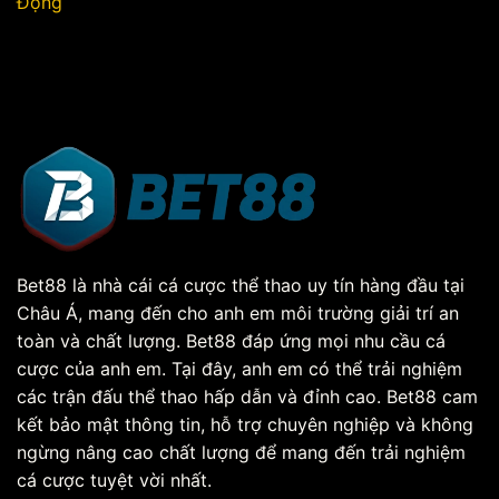
Động
Bet88 là nhà cái cá cược thể thao uy tín hàng đầu tại
Châu Á, mang đến cho anh em môi trường giải trí an
toàn và chất lượng. Bet88 đáp ứng mọi nhu cầu cá
cược của anh em. Tại đây, anh em có thể trải nghiệm
các trận đấu thể thao hấp dẫn và đỉnh cao. Bet88 cam
kết bảo mật thông tin, hỗ trợ chuyên nghiệp và không
ngừng nâng cao chất lượng để mang đến trải nghiệm
cá cược tuyệt vời nhất.