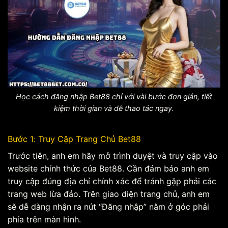
Học cách đăng nhập Bet88 chỉ với vài bước đơn giản, tiết
kiệm thời gian và dễ thao tác ngay.
Bước 1: Truy Cập Trang Chủ Bet88
Trước tiên, anh em hãy mở trình duyệt và truy cập vào
website chính thức của Bet88. Cần đảm bảo anh em
truy cập đúng địa chỉ chính xác để tránh gặp phải các
trang web lừa đảo. Trên giao diện trang chủ, anh em
sẽ dễ dàng nhận ra nút “Đăng nhập” nằm ở góc phải
phía trên màn hình.