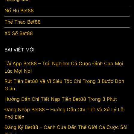
Nổ Hũ Bet88
Thể Thao Bet88
Xổ Số Bet88
BÀI VIẾT MỚI
Tải App Bet88 – Trải Nghiệm Cá Cược Đỉnh Cao Mọi
Lúc Mọi Nơi
Rút Tiền Bet88 Về Ví Siêu Tốc Chỉ Trong 3 Bước Đơn
Giản
Hướng Dẫn Chi Tiết Nạp Tiền Bet88 Trong 3 Phút
Đăng Nhập Bet88 – Hướng Dẫn Chi Tiết Và Xử Lý Lỗi
Phổ Biến
Đăng Ký Bet88 – Cánh Cửa Đến Thế Giới Cá Cược Sôi