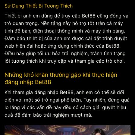
Sử Dụng Thiết Bị Tương Thích
Thiết bị anh em dùng để truy cập Bet88 cũng đóng vai
trò quan trọng. Nền tảng này hỗ trợ tốt trên cả máy
tính để bàn, điện thoại thông minh và máy tính bảng.
Đảm bảo thiết bị của anh em được cài đặt trình duyệt
web hiện đại hoặc ứng dụng chính thức của Bet88.
Điều này giúp tối ưu hóa trải nghiệm, tránh tình trạng
lỗi tương thích khi truy cập và tham gia các trò chơi.
Những khó khăn thường gặp khi thực hiện
đăng nhập Bet88
Khi tham gia đăng nhập Bet88, anh em có thể sẽ đối
diện với một số trở ngại phổ biến. Tuy nhiên, đừng quá
lo lắng vì các vấn đề này đều có cách giải quyết hiệu
quả để đảm bảo trải nghiệm mượt mà.