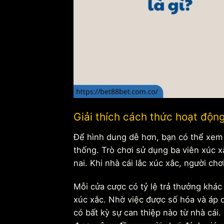
Giải thích cách thức hoạt độn
Để hình dung dễ hơn, bạn có thể xem 
thống. Trò chơi sử dụng ba viên xúc x
nai. Khi nhà cái lắc xúc xắc, người ch
Mỗi cửa cược có tỷ lệ trả thưởng khác 
xúc xắc. Nhờ việc được số hóa và áp
có bất kỳ sự can thiệp nào từ nhà cá