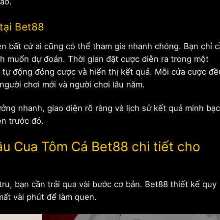
ao.
tại Bet88
ên bất cứ ai cũng có thể tham gia nhanh chóng. Bạn chỉ 
h muốn dự đoán. Thời gian đặt cược diễn ra trong một
 tự động đóng cược và hiển thị kết quả. Mỗi cửa cược đề
người chơi mới và người chơi lâu năm.
ởng nhanh, giao diện rõ ràng và lịch sử kết quả minh bạc
ên trước đó.
u Cua Tôm Cá Bet88 chi tiết cho
ru, bạn cần trải qua vài bước cơ bản. Bet88 thiết kế quy
 mất vài phút để làm quen.