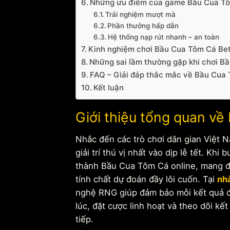
Những ưu điểm của game Bầu Cua T
Trải nghiệm mượt mà
Phần thưởng hấp dẫn
Hệ thống nạp rút nhanh – an toàn
Kinh nghiệm chơi Bầu Cua Tôm Cá Bet8
Những sai lầm thường gặp khi chơi B
FAQ – Giải đáp thắc mắc về Bầu Cua
Kết luận
Giới thiệu tổng quan v
Nhắc đến các trò chơi dân gian Việt 
giải trí thú vị nhất vào dịp lễ tết. Kh
thành Bầu Cua Tôm Cá online, mang đế
tính chất dự đoán đầy lôi cuốn. Tại
nh
nghệ RNG giúp đảm bảo mỗi kết quả đ
lúc, đặt cược linh hoạt và theo dõi kế
tiếp.