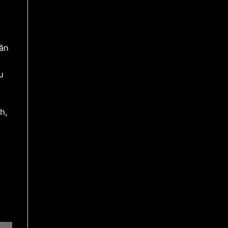
cần
u
h,