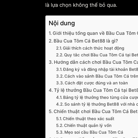
là lựa chọn không thể bỏ qua.
Nội dung
Giới thiệu tổng quan về Bầu Cua Tôm
Bầu Cua Tôm Cá Bet88 là gì?
Giải thích cách thức hoạt động
Quy tắc chơi Bầu Cua Tôm Cá tại Be
Hướng dẫn cách chơi Bầu Cua Tôm Cá 
Đăng ký và đăng nhập tài khoản Bet
Cách vào sảnh Bầu Cua Tôm Cá trê
Cách đặt cược đúng và an toàn
Tỷ lệ thưởng Bầu Cua Tôm Cá tại Bet
Bảng tỷ lệ thưởng theo từng cửa cượ
So sánh tỷ lệ thưởng Bet88 với nhà 
Chiến thuật chơi Bầu Cua Tôm Cá Bet8
Chiến thuật theo xác suất
Chiến thuật quản lý vốn
Mẹo soi cầu Bầu Cua Tôm Cá